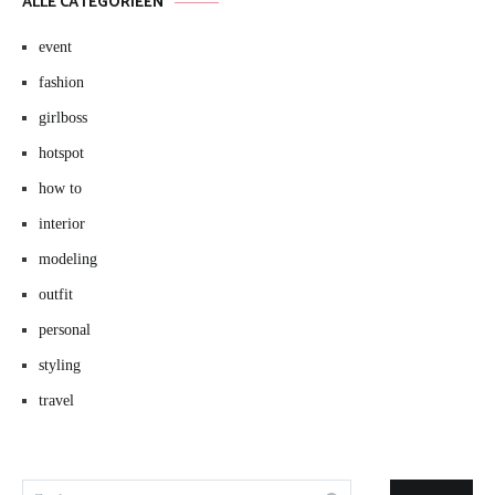
ALLE CATEGORIEËN
event
fashion
girlboss
hotspot
how to
interior
modeling
outfit
personal
styling
travel
Zoeken