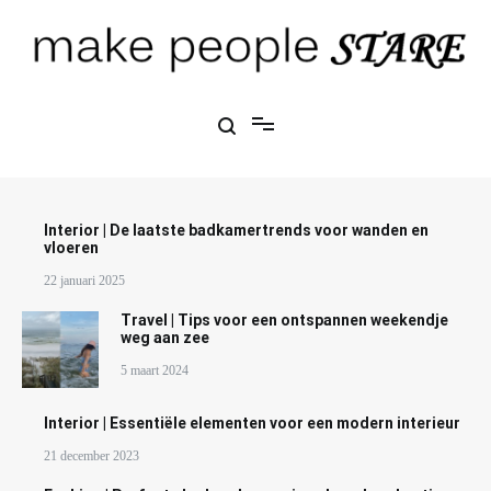
Ga
naar
de
inhoud
Make People Stare
blog over mode, interieur, girlbosses en meer
Interior | De laatste badkamertrends voor wanden en
vloeren
22 januari 2025
Travel | Tips voor een ontspannen weekendje
weg aan zee
5 maart 2024
Interior | Essentiële elementen voor een modern interieur
21 december 2023