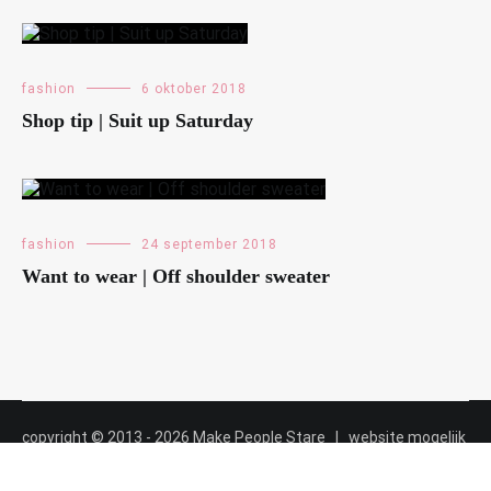
fashion
6 oktober 2018
Shop tip | Suit up Saturday
fashion
24 september 2018
Want to wear | Off shoulder sweater
copyright © 2013 - 2026 Make People Stare | website mogelijk
gemaakt door
Maalderink media ✸✸✸
|
cookiebeleid
|
privacybeleid