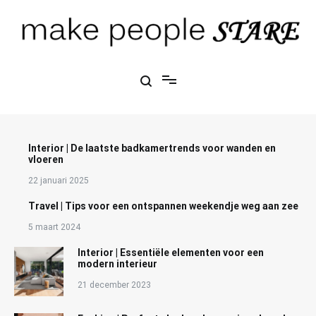
Ga
naar
de
inhoud
blog over mode, interieur, girlbosses en meer
Make People Stare
Interior | De laatste badkamertrends voor wanden en
vloeren
22 januari 2025
Travel | Tips voor een ontspannen weekendje weg aan zee
5 maart 2024
Interior | Essentiële elementen voor een
modern interieur
21 december 2023