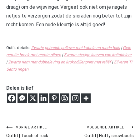
draag) om de wijsvinger. Vergeet ook niet om je nagels
netjes te verzorgen zodat de sieraden nog beter tot zijn
recht komen. Een nude kleurtje is altijd goed!
Outfit details:
Zwarte gebreide pullover met kabels en ronde hals
|
Gele
geruite broek met rechte pijpen
|
Zwarte stevige laarzen van imitatieleer
|
Zwarte riem met dubbele ring en krokodillenprint met reliëf
|
Zilveren Ti
Sento ringen
Delen is lief
Bericht
VORIGE ARTIKEL
VOLGENDE ARTIKEL
Outfit | Touch of rock
Outfit | Fluffy snowboots