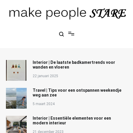
Ga
naar
de
inhoud
Make People Stare
blog over mode, interieur, girlbosses en meer
Interior | De laatste badkamertrends voor
wanden en vloeren
22 januari 2025
Travel | Tips voor een ontspannen weekendje
weg aan zee
5 maart 2024
Interior | Essentiële elementen voor een
modern interieur
21 december 2023