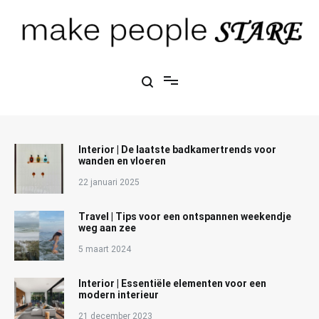
Ga
naar
de
inhoud
Make People Stare
blog over mode, interieur, girlbosses en meer
Interior | De laatste badkamertrends voor
wanden en vloeren
22 januari 2025
Travel | Tips voor een ontspannen weekendje
weg aan zee
5 maart 2024
Interior | Essentiële elementen voor een
modern interieur
21 december 2023