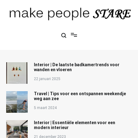
Ga
naar
de
inhoud
Make People Stare
blog over mode, interieur, girlbosses en meer
Interior | De laatste badkamertrends voor
wanden en vloeren
22 januari 2025
Travel | Tips voor een ontspannen weekendje
weg aan zee
5 maart 2024
Interior | Essentiële elementen voor een
modern interieur
21 december 2023