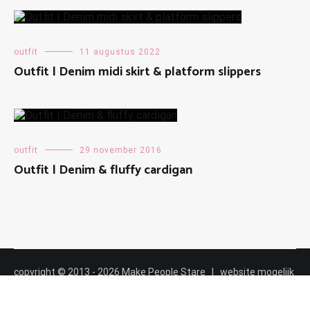
outfit
11 augustus 2022
Outfit | Denim midi skirt & platform slippers
outfit
29 november 2016
Outfit | Denim & fluffy cardigan
copyright © 2013 - 2026 Make People Stare | website mogelijk
gemaakt door
Maalderink media ✸✸✸
|
cookiebeleid
|
privacybeleid