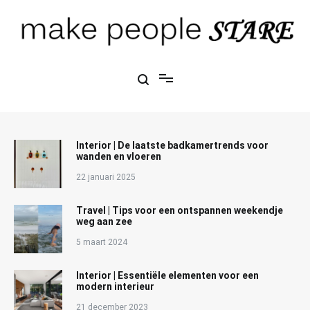
Ga
naar
de
inhoud
Make People Stare
blog over mode, interieur, girlbosses en meer
Interior | De laatste badkamertrends voor
wanden en vloeren
22 januari 2025
Travel | Tips voor een ontspannen weekendje
weg aan zee
5 maart 2024
Interior | Essentiële elementen voor een
modern interieur
21 december 2023