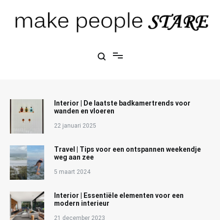
Ga
naar
de
inhoud
Make People Stare
blog over mode, interieur, girlbosses en meer
Interior | De laatste badkamertrends voor
wanden en vloeren
22 januari 2025
Travel | Tips voor een ontspannen weekendje
weg aan zee
5 maart 2024
Interior | Essentiële elementen voor een
modern interieur
21 december 2023