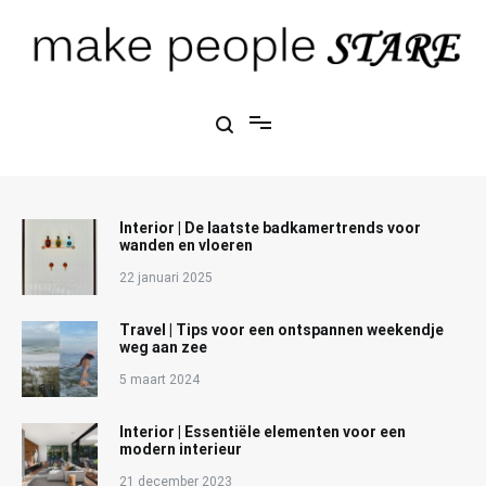
Ga
naar
de
inhoud
Make People Stare
blog over mode, interieur, girlbosses en meer
Interior | De laatste badkamertrends voor
wanden en vloeren
22 januari 2025
Travel | Tips voor een ontspannen weekendje
weg aan zee
5 maart 2024
Interior | Essentiële elementen voor een
modern interieur
21 december 2023