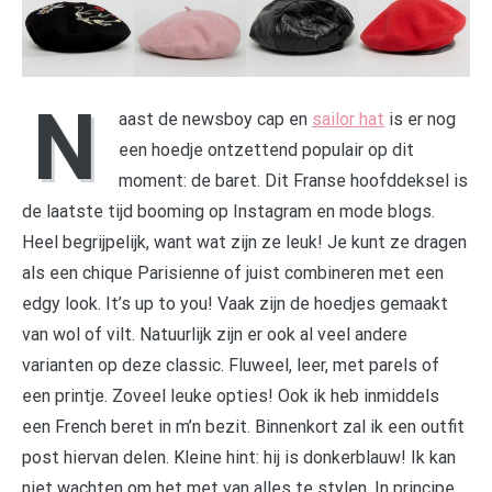
N
aast de newsboy cap en
sailor hat
is er nog
een hoedje ontzettend populair op dit
moment: de baret. Dit Franse hoofddeksel is
de laatste tijd booming op Instagram en mode blogs.
Heel begrijpelijk, want wat zijn ze leuk! Je kunt ze dragen
als een chique Parisienne of juist combineren met een
edgy look. It’s up to you! Vaak zijn de hoedjes gemaakt
van wol of vilt. Natuurlijk zijn er ook al veel andere
varianten op deze classic. Fluweel, leer, met parels of
een printje. Zoveel leuke opties! Ook ik heb inmiddels
een French beret in m’n bezit. Binnenkort zal ik een outfit
post hiervan delen. Kleine hint: hij is donkerblauw! Ik kan
niet wachten om het met van alles te stylen. In principe