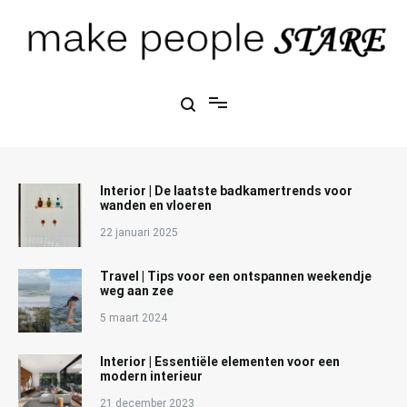
Ga
naar
de
inhoud
Make People Stare
blog over mode, interieur, girlbosses en meer
Interior | De laatste badkamertrends voor
wanden en vloeren
22 januari 2025
Travel | Tips voor een ontspannen weekendje
weg aan zee
5 maart 2024
Interior | Essentiële elementen voor een
modern interieur
21 december 2023