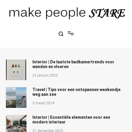
Ga
naar
de
inhoud
Make People Stare
blog over mode, interieur, girlbosses en meer
Interior | De laatste badkamertrends voor
wanden en vloeren
22 januari 2025
Travel | Tips voor een ontspannen weekendje
weg aan zee
5 maart 2024
Interior | Essentiële elementen voor een
modern interieur
21 december 2023