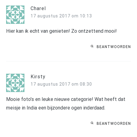
Charel
17 augustus 2017 om 10:13
Hier kan ik echt van genieten! Zo ontzettend mooi!
BEANTWOORDEN
Kirsty
17 augustus 2017 om 08:30
Mooie foto's en leuke nieuwe categorie! Wat heeft dat
meisje in India een bijzondere ogen inderdaad.
BEANTWOORDEN