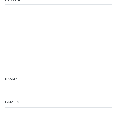
NAAM
*
E-MAIL
*