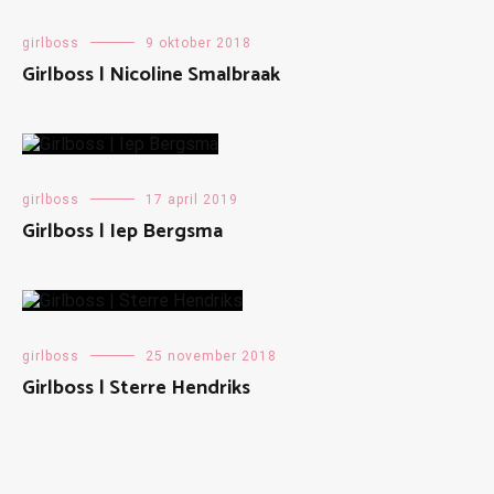
girlboss
9 oktober 2018
Girlboss | Nicoline Smalbraak
girlboss
17 april 2019
Girlboss | Iep Bergsma
girlboss
25 november 2018
Girlboss | Sterre Hendriks