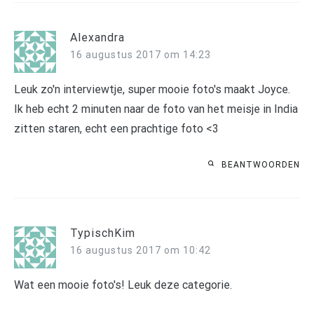
Alexandra
16 augustus 2017 om 14:23
Leuk zo'n interviewtje, super mooie foto's maakt Joyce.
Ik heb echt 2 minuten naar de foto van het meisje in India
zitten staren, echt een prachtige foto <3
BEANTWOORDEN
TypischKim
16 augustus 2017 om 10:42
Wat een mooie foto's! Leuk deze categorie.