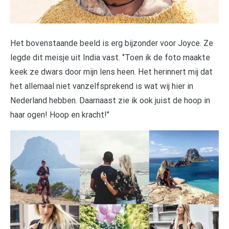
Het bovenstaande beeld is erg bijzonder voor Joyce. Ze
legde dit meisje uit India vast. ‘’Toen ik de foto maakte
keek ze dwars door mijn lens heen. Het herinnert mij dat
het allemaal niet vanzelfsprekend is wat wij hier in
Nederland hebben. Daarnaast zie ik ook juist de hoop in
haar ogen! Hoop en kracht!’’