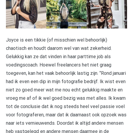
Joyce is een tikkie (of misschien wel behoorlijk)
chaotisch en houdt daarom wel van wat zekerheid.
Gelukkig kan ze dat vinden in haar parttime job als
voedingscoach. Hoewel freelancers het niet graag
toegeven, kan het vaak behoorlijk lastig zijn. ‘’Rond januari
had ik even een dip in mijn fotografie bedrijf. Ik wist even
niet zo goed meer wat me nou echt gelukkig maakte en
vroeg me af of ik wel goed bezig was met alles. Ik kwam
tot de conclusie dat ik nog steeds heel veel passie voel
voor fotograferen, maar dat ik daarnaast ook opzoek was
naar iets vernieuwends. Doordat ik altijd andere mensen
heb vastgelegd en andere mensen daarmee in de