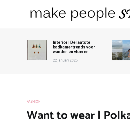
Ga
naar
de
inhoud
Make People Stare
blog over mode, interieur, girlbosses en meer
Interior | De laatste
badkamertrends voor
wanden en vloeren
22 januari 2025
FASHION
Want to wear | Polka