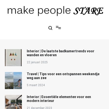
Ga
naar
de
inhoud
Make People Stare
blog over mode, interieur, girlbosses en meer
Interior | De laatste badkamertrends voor
wanden en vloeren
22 januari 2025
Travel | Tips voor een ontspannen weekendje
weg aan zee
5 maart 2024
Interior | Essentiële elementen voor een
modern interieur
21 december 2023