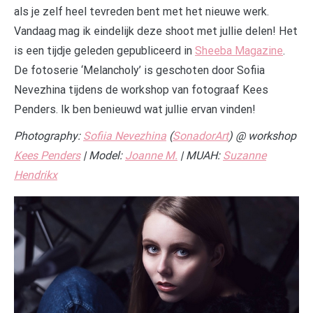
als je zelf heel tevreden bent met het nieuwe werk.
Vandaag mag ik eindelijk deze shoot met jullie delen! Het
is een tijdje geleden gepubliceerd in
Sheeba Magazine
.
De fotoserie ‘Melancholy’ is geschoten door Sofiia
Nevezhina tijdens de workshop van fotograaf Kees
Penders. Ik ben benieuwd wat jullie ervan vinden!
Photography:
Sofiia Nevezhina
(
SonadorArt
) @ workshop
Kees Penders
| Model:
Joanne M.
| MUAH:
Suzanne
Hendrikx