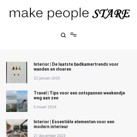
Ga
naar
de
inhoud
Make People Stare
blog over mode, interieur, girlbosses en meer
Interior | De laatste badkamertrends voor
wanden en vloeren
22 januari 2025
Travel | Tips voor een ontspannen weekendje
weg aan zee
5 maart 2024
Interior | Essentiële elementen voor een
modern interieur
21 december 2023