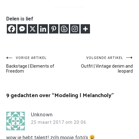
Delen is lief
Bericht
VORIGE ARTIKEL
VOLGENDE ARTIKEL
Backstage | Elements of
Outfit | Vintage denim and
navigatie
Freedom
leopard
9 gedachten over “
Modeling | Melancholy
”
Unknown
25 maart 2017 om 20:06
wow je hebt talent! zo'n mooie foto's