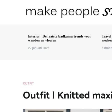
Ga
naar
de
inhoud
Make People Stare
blog over mode, interieur, girlbosses en meer
Interior | De laatste badkamertrends voor
Travel
wanden en vloeren
weeken
22 januari 2025
5 maar
OUTFIT
Outfit | Knitted max