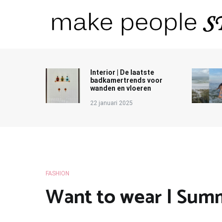
Ga
naar
de
inhoud
Make People Stare
blog over mode, interieur, girlbosses en meer
Interior | De laatste
badkamertrends voor
wanden en vloeren
22 januari 2025
FASHION
Want to wear | Summ