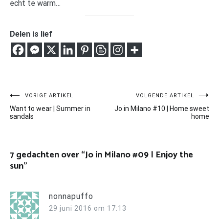
echt te warm…
Delen is lief
Bericht
VORIGE ARTIKEL
VOLGENDE ARTIKEL
Want to wear | Summer in
Jo in Milano #10 | Home sweet
navigatie
sandals
home
7 gedachten over “
Jo in Milano #09 | Enjoy the
sun
”
nonnapuffo
29 juni 2016 om 17:13