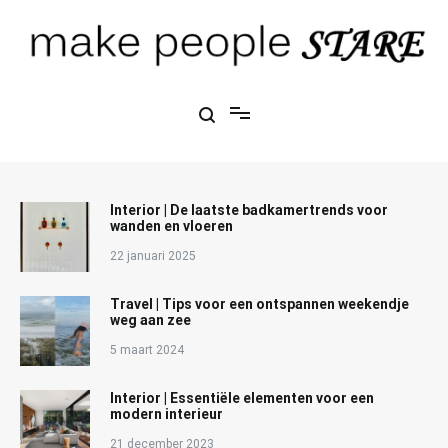
Ga
naar
de
inhoud
Make People Stare
blog over mode, interieur, girlbosses en meer
Interior | De laatste badkamertrends voor
wanden en vloeren
22 januari 2025
Travel | Tips voor een ontspannen weekendje
weg aan zee
5 maart 2024
Interior | Essentiële elementen voor een
modern interieur
21 december 2023