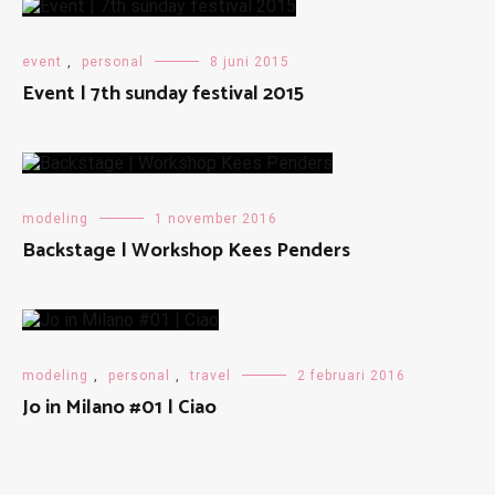
event
,
personal
8 juni 2015
Event | 7th sunday festival 2015
modeling
1 november 2016
Backstage | Workshop Kees Penders
modeling
,
personal
,
travel
2 februari 2016
Jo in Milano #01 | Ciao