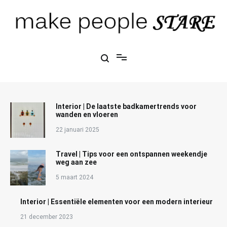
Ga
naar
de
inhoud
Make People Stare
blog over mode, interieur, girlbosses en meer
Interior | De laatste badkamertrends voor
wanden en vloeren
22 januari 2025
Travel | Tips voor een ontspannen weekendje
weg aan zee
5 maart 2024
Interior | Essentiële elementen voor een modern interieur
21 december 2023