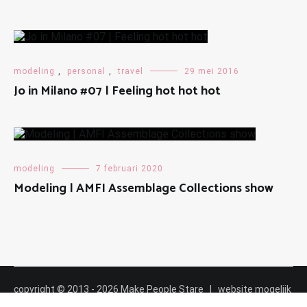
modeling
,
personal
,
travel
29 mei 2016
Jo in Milano #07 | Feeling hot hot hot
modeling
7 februari 2020
Modeling | AMFI Assemblage Collections show
copyright © 2013 - 2026 Make People Stare | website mogelijk
gemaakt door
Maalderink media ✸✸✸
|
cookiebeleid
|