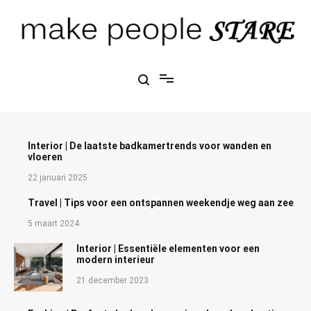
Ga
naar
de
inhoud
Make People Stare
blog over mode, interieur, girlbosses en meer
Interior | De laatste badkamertrends voor wanden en
vloeren
22 januari 2025
Travel | Tips voor een ontspannen weekendje weg aan zee
5 maart 2024
Interior | Essentiële elementen voor een
modern interieur
21 december 2023