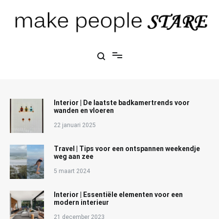
Ga
naar
de
inhoud
Make People Stare
blog over mode, interieur, girlbosses en meer
Interior | De laatste badkamertrends voor
wanden en vloeren
22 januari 2025
Travel | Tips voor een ontspannen weekendje
weg aan zee
5 maart 2024
Interior | Essentiële elementen voor een
modern interieur
21 december 2023