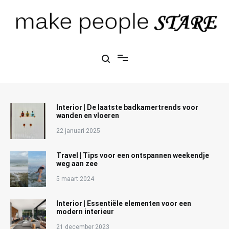
Ga
naar
de
inhoud
Make People Stare
blog over mode, interieur, girlbosses en meer
Interior | De laatste badkamertrends voor
wanden en vloeren
22 januari 2025
Travel | Tips voor een ontspannen weekendje
weg aan zee
5 maart 2024
Interior | Essentiële elementen voor een
modern interieur
21 december 2023