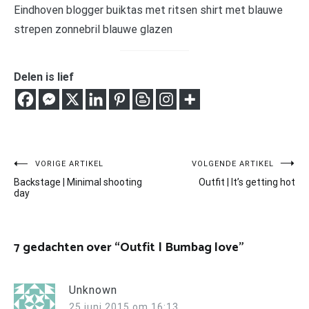
Delen is lief
Bericht
VORIGE ARTIKEL
VOLGENDE ARTIKEL
Backstage | Minimal shooting
Outfit | It’s getting hot
navigatie
day
7 gedachten over “
Outfit | Bumbag love
”
Unknown
25 juni 2015 om 16:13