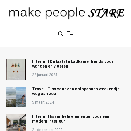
Ga
naar
de
inhoud
Make People Stare
blog over mode, interieur, girlbosses en meer
Interior | De laatste badkamertrends voor
wanden en vloeren
22 januari 2025
Travel | Tips voor een ontspannen weekendje
weg aan zee
5 maart 2024
Interior | Essentiële elementen voor een
modern interieur
21 december 2023