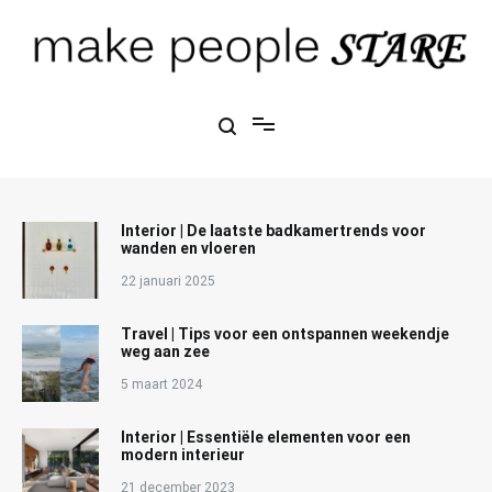
Ga
naar
de
inhoud
Make People Stare
blog over mode, interieur, girlbosses en meer
Interior | De laatste badkamertrends voor
wanden en vloeren
22 januari 2025
Travel | Tips voor een ontspannen weekendje
weg aan zee
5 maart 2024
Interior | Essentiële elementen voor een
modern interieur
21 december 2023