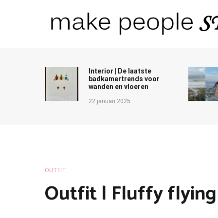
Ga
naar
de
inhoud
Make People Stare
blog over mode, interieur, girlbosses en meer
Interior | De laatste
badkamertrends voor
wanden en vloeren
22 januari 2025
OUTFIT
Outfit | Fluffy flying