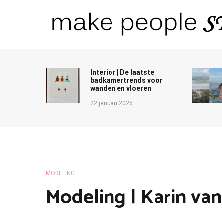
Ga
naar
de
inhoud
Make People Stare
blog over mode, interieur, girlbosses en meer
Interior | De laatste
badkamertrends voor
wanden en vloeren
22 januari 2025
MODELING
Modeling | Karin van