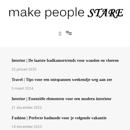
Ga
naar
de
inhoud
Make People Stare
blog over mode, interieur, girlbosses en meer
Interior | De laatste badkamertrends voor wanden en vloeren
22 januari 2025
Travel | Tips voor een ontspannen weekendje weg aan zee
5 maart 2024
Interior | Essentiële elementen voor een modern interieur
21 december 2023
Fashion | Perfecte badmode voor je volgende vakantie
18 december 2023