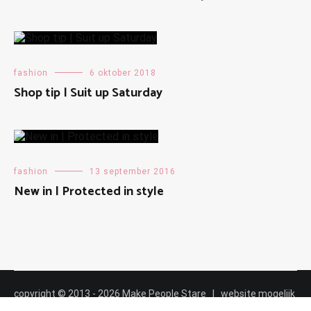
fashion
6 oktober 2018
Shop tip | Suit up Saturday
fashion
13 september 2016
New in | Protected in style
copyright © 2013 - 2026 Make People Stare | website mogelijk
gemaakt door
Maalderink media ✸✸✸
|
cookiebeleid
|