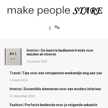
Ga
naar
de
inhoud
blog over mode, interieur, girlbosses en meer
Make People Stare
Interior | De laatste badkamertrends voor
wanden en vloeren
22 januari 2025
Travel | Tips voor een ontspannen weekendje weg aan zee
5 maart 2024
Interior | Essentiële elementen voor een modern interieur
21 december 2023
Fashion | Perfecte badmode voor je volgende vakantie